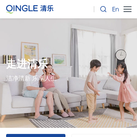
走进清乐
洁净清新 乐享人生