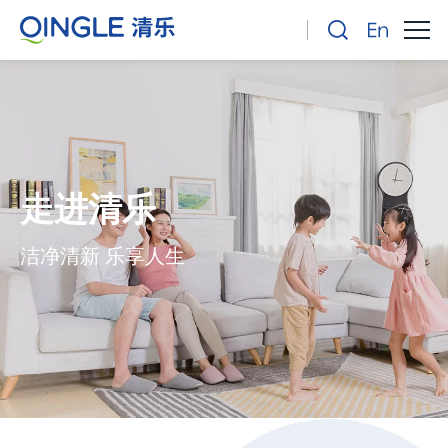
走进清乐
洁净清新 乐享人生