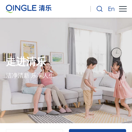
走进清乐
洁净清新 乐享人生